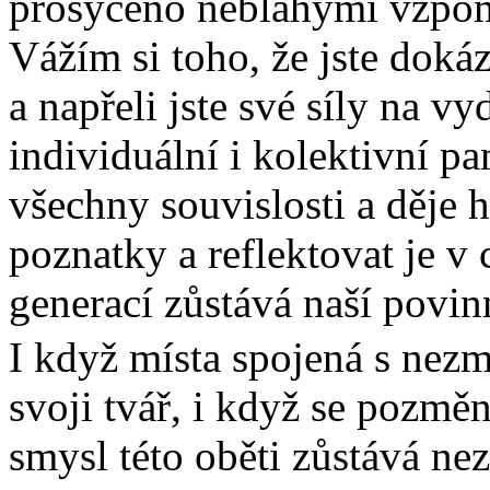
prosyceno neblahými vzpom
Vážím si toho, že jste doká
a napřeli jste své síly na v
individuální i kolektivní p
všechny souvislosti a děje 
poznatky a reflektovat je v
generací zůstává naší povin
I když místa spojená s nez
svoji tvář, i když se pozmě
smysl této oběti zůstává n