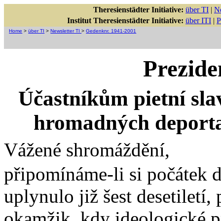
Theresienstädter Initiative:
über TI
|
Ne
Institut Theresienstädter Initiative:
über ITI
|
P
Home
>
über TI
>
Newsletter TI
>
Gedenknr. 1941-2001
Prezide
Účastníkům pietní slav
hromadných deportac
Vážené shromáždění,
připomínáme-li si počátek 
uplynulo již šest desetiletí
okamžik, kdy ideologické p