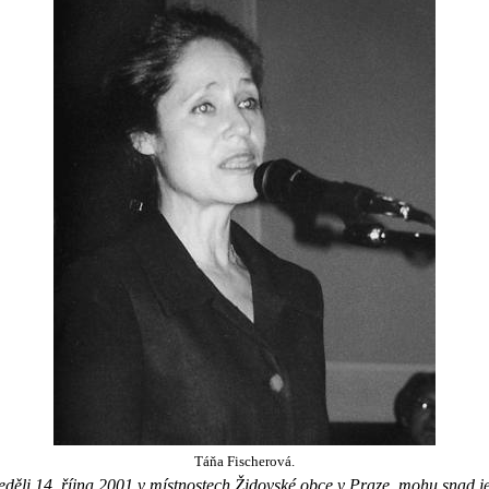
Táňa Fischerová.
neděli 14. října 2001 v místnostech Židovské obce v Praze, mohu snad 