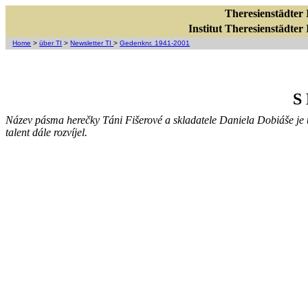
Theresienstädter I
Institut Theresienstädter I
Home
>
über TI
>
Newsletter TI
>
Gedenknr. 1941-2001
S
Název pásma herečky Táni Fišerové a skladatele Daniela Dobiáše je 
talent dále rozvíjel.