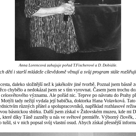
Anna Lorencová zahajuje pořad T.Fischerové a D. Dobiáše.
 dětí i starší mládeže cílevědomě věnují a svůj program stále rozšiřují
 cesta, daleko složitější než k jakékoliv jiné tvorbě. Poznal jsem básn
ě něco chybělo a nedokázal jsem se s tím vyrovnat. Časem jsem trochu 
éma celosvětového významu. Ale pořád nic. Teprve po návratu do Prahy 
u Motýli tady nežijí vydala její babička, doktorka Hana Volavková. Tat
řednictvím různých přátel a spolupracovníků, například rozhlasové režis
 svou básnickou sbírku. Další jsem získal v Židovském muzeu, kde mi D
teré díky Táně zazněly u nás ve světové premiéře. Výborný člověk, Jar
tušil, si v nich popsal svůj vlastní osud. Abych získal přesnější inform