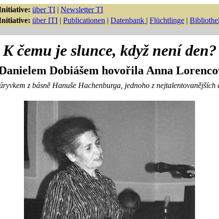
nitiative:
über TI
|
Newsletter TI
nitiative:
über ITI
|
Publicationen
|
Datenbank
|
Flüchtlinge
|
Bibliothe
K čemu je slunce, když není den?
 Danielem Dobiášem hovořila Anna Lorenco
úryvkem z básně Hanuše Hachenburga, jednoho z nejtalentovanějších d