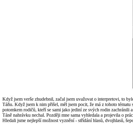
Když jsem verše zhudebnil, začal jsem uvažovat o interpretovi, to by
Táňu. Když jsem k nim přišel, měl jsem pocit, že má z tohoto tématu st
potomkem rodičů, kteří se sami jako jediní ze svých rodin zachránili 
Táně nahrávku nechal. Později mne sama vyhledala a projevila o práci
Hledali jsme nejlepší možnost vyznění - střídání hlasů, dvojhlasů, šepo