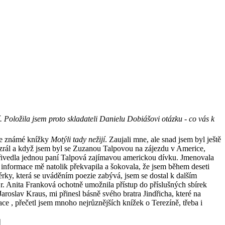
. Položila jsem proto skladateli Danielu Dobiášovi otázku - co vás k
ě ze známé knížky
Motýli tady nežijí
. Zaujali mne, ale snad jsem byl ještě
dozrál a když jsem byl se Zuzanou Talpovou na zájezdu v Americe,
přivedla jednou paní Talpová zajímavou americkou dívku. Jmenovala
o informace mě natolik překvapila a šokovala, že jsem během deseti
érky, která se uváděním poezie zabývá, jsem se dostal k dalším
r. Anita Franková ochotně umožnila přístup do příslušných sbírek
oslav Kraus, mi přinesl básně svého bratra Jindřicha, které na
ace , přečetl jsem mnoho nejrůznějších knížek o Terezíně, třeba i