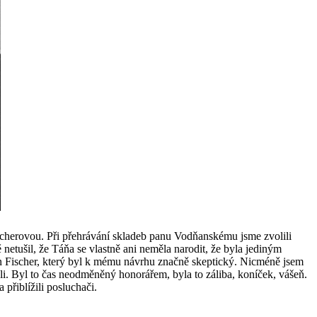
ischerovou. Při přehrávání skladeb panu Vodňanskému jsme zvolili
 netušil, že Táňa se vlastně ani neměla narodit, že byla jediným
 Jan Fischer, který byl k mému návrhu značně skeptický. Nicméně jsem
li. Byl to čas neodměněný honorářem, byla to záliba, koníček, vášeň.
 přiblížili posluchači.