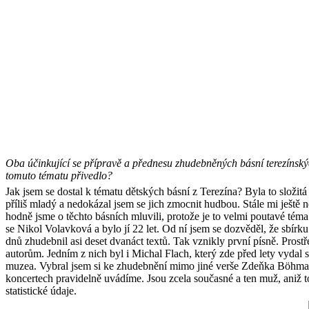
Oba účinkující se přípravě a přednesu zhudebněných básní terezínských
tomuto tématu přivedlo?
Jak jsem se dostal k tématu dětských básní z Terezína? Byla to složitá
příliš mladý a nedokázal jsem se jich zmocnit hudbou. Stále mi ješt
hodně jsme o těchto básních mluvili, protože je to velmi poutavé t
se Nikol Volavková a bylo jí 22 let. Od ní jsem se dozvěděl, že sbírk
dnů zhudebnil asi deset dvanáct textů. Tak vznikly první písně. Prost
autorům. Jedním z nich byl i Michal Flach, který zde před lety vydal
muzea. Vybral jsem si ke zhudebnění mimo jiné verše Zdeňka Böhma, k
koncertech pravidelně uvádíme. Jsou zcela současné a ten muž, aniž to 
statistické údaje.