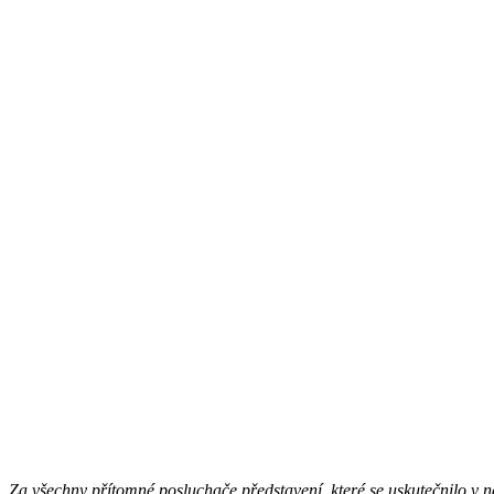
Za všechny přítomné posluchače představení, které se uskutečnilo v 