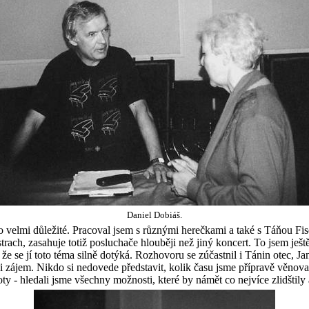
Daniel Dobiáš.
lo velmi důležité. Pracoval jsem s různými herečkami a také s Táňou F
rach, zasahuje totiž posluchače hlouběji než jiný koncert. To jsem ještě
a že se jí toto téma silně dotýká. Rozhovoru se zúčastnil i Tánin otec,
 zájem. Nikdo si nedovede představit, kolik času jsme přípravě věnova
ty - hledali jsme všechny možnosti, které by námět co nejvíce zlidštily a