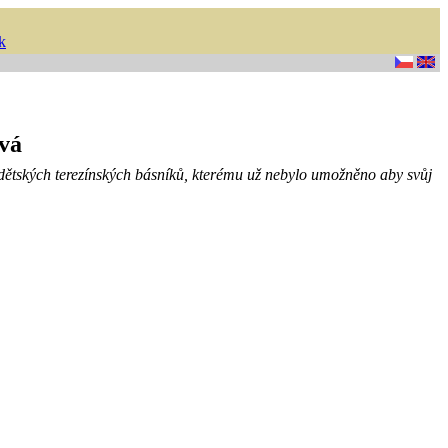
k
vá
ětských terezínských básníků, kterému už nebylo umožněno aby svůj