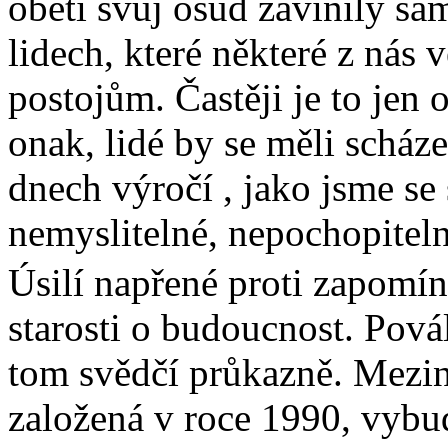
oběti svůj osud zavinily sam
lidech, které některé z ná
postojům. Častěji je to jen 
onak, lidé by se měli scház
dnech výročí , jako jsme se 
nemyslitelné, nepochopiteln
Úsilí napřené proti zapomí
starosti o budoucnost. Pová
tom svědčí průkazně. Meziná
založená v roce 1990, vybu