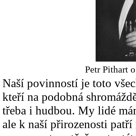
Petr Pithart 
Naší povinností je toto vše
kteří na podobná shromážděn
třeba i hudbou. My lidé má
ale k naší přirozenosti patř