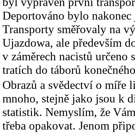
byl vypraven první transpor
Deportováno bylo nakonec j
Transporty směřovaly na v
Ujazdowa, ale především do
v záměrech nacistů určeno st
tratích do táborů konečného
Obrazů a svědectví o míře l
mnoho, stejně jako jsou k 
statistik. Nemyslím, že Vá
třeba opakovat. Jenom připo