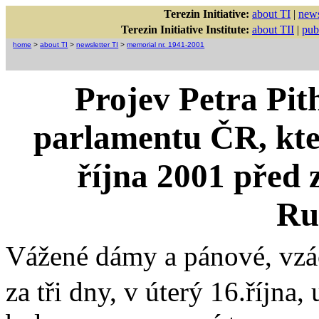
Terezin Initiative:
about TI
|
news
Terezin Initiative Institute:
about TII
|
pub
home
>
about TI
>
newsletter TI
>
memorial nr. 1941-2001
Projev Petra Pit
parlamentu ČR, kter
října 2001 před 
Ru
Vážené dámy a pánové, vzác
za tři dny, v úterý 16.října,