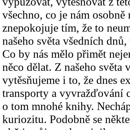
vypuzovat, vytěsňovat z tét
všechno, co je nám osobně n
znepokojuje tím, že to neum
našeho světa všedních dnů, 
Co by nás mělo přimět nejen
něco dělat. Z našeho světa
vytěsňujeme i to, že dnes exi
transporty a vyvražďování c
o tom mnohé knihy. Necháp
kuriozitu. Podobně se někteří