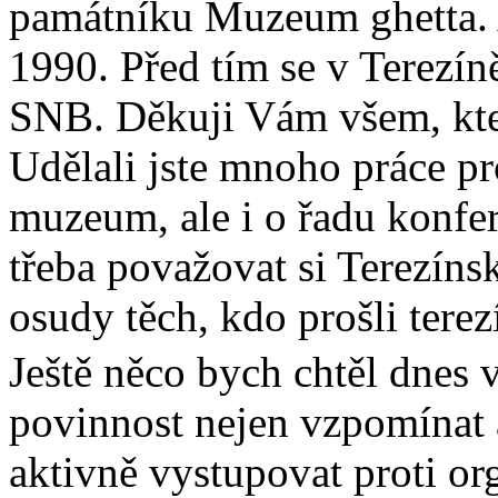
památníku Muzeum ghetta. A
1990. Před tím se v Terezí
SNB. Děkuji Vám všem, kteř
Udělali jste mnoho práce pr
muzeum, ale i o řadu konfer
třeba považovat si Terezíns
osudy těch, kdo prošli tere
Ještě něco bych chtěl dnes 
povinnost nejen vzpomínat 
aktivně vystupovat proti o