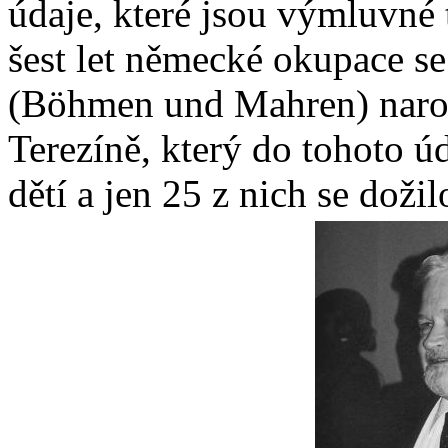
údaje, které jsou výmluvné 
šest let německé okupace s
(Böhmen und Mahren) narod
Terezíně, který do tohoto ú
dětí a jen 25 z nich se doži