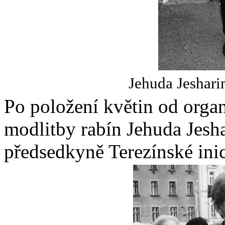
Jehuda Jeshari
Po položení květin od organ
modlitby rabín Jehuda Jesh
předsedkyně Terezínské ini