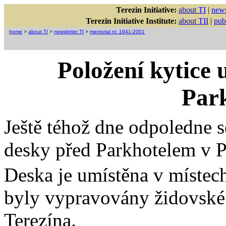
Terezin Initiative:
about TI
|
news
Terezin Initiative Institute:
about TII
|
pub
home
>
about TI
>
newsletter TI
>
memorial nr. 1941-2001
Položení kytice
Par
Ještě téhož dne odpoledne se
desky před Parkhotelem v P
Deska je umístěna v místec
byly vypravovány židovské 
Terezína.