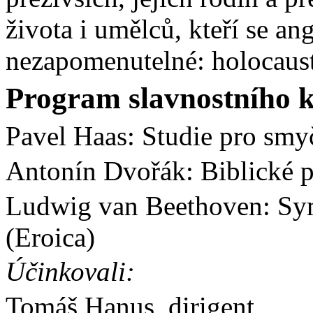
života i umělců, kteří se a
nezapomenutelné: holocaust
Program slavnostního k
Pavel Haas: Studie pro smy
Antonín Dvořák: Biblické p
Ludwig van Beethoven: Symf
(Eroica)
Účinkovali:
Tomáš Hanus, dirigent