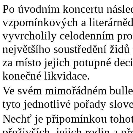
Po úvodním koncertu násled
vzpomínkových a literárněd
vyvrcholily celodenním pr
největšího soustředění židů
za místo jejich potupné dec
konečné likvidace.
Ve svém mimořádném bulleti
tyto jednotlivé pořady slo
Nechť je připomínkou toho
přeživších, jejich rodin a p