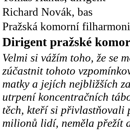
Richard Novák, bas
Pražská komorní filharmon
Dirigent pražské komor
Velmi si vážím toho, že se
zúčastnit tohoto vzpomínkov
matky a jejích nejbližších z
utrpení koncentračních tábo
těch, kteří si přivlastňoval
milionů lidí, neměla přežít 