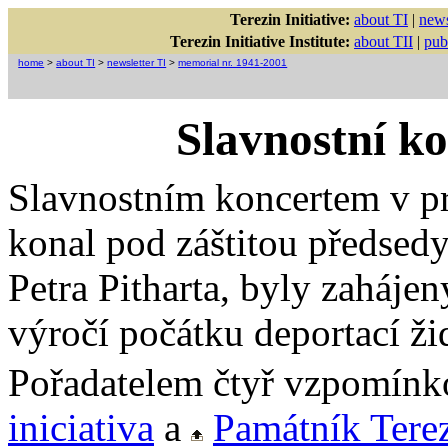
Terezin Initiative:
about TI
|
news
Terezin Initiative Institute:
about TII
|
pub
home
>
about TI
>
newsletter TI
>
memorial nr. 1941-2001
Slavnostní k
Slavnostním koncertem v pr
konal pod záštitou předsedy
Petra Pitharta, byly zaháje
výročí počátku deportací ž
Pořadatelem čtyř vzpomín
iniciativa
a
Památník Tere